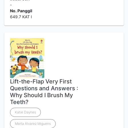
-
No. Panggil
649.7 KAT l
Lift-the-Flap Very First
Questions and Answers :
Why Should I Brush My
Teeth?
Katie Daynes
Marta Alvarez Miguens