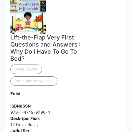
Lift-the-Flap Very First
Questions and Answers :
Why Do I Have To Go To
Bed?
Katie Daynes
Marta Alvarez Miguens
Edisi
-
ISBN/ISSN
978-1-4749-9790-4
Deskripsi Fisik
12 hlm. : illus. ;
Judul Seri