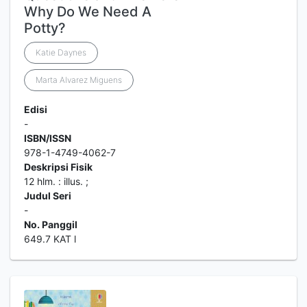
Why Do We Need A
Potty?
Katie Daynes
Marta Alvarez Miguens
Edisi
-
ISBN/ISSN
978-1-4749-4062-7
Deskripsi Fisik
12 hlm. : illus. ;
Judul Seri
-
No. Panggil
649.7 KAT l