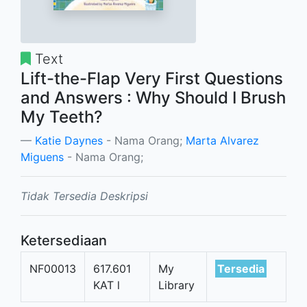
Text
Lift-the-Flap Very First Questions
and Answers : Why Should I Brush
My Teeth?
Katie Daynes
- Nama Orang;
Marta Alvarez
Miguens
- Nama Orang;
Tidak Tersedia Deskripsi
Ketersediaan
NF00013
617.601
My
Tersedia
KAT l
Library