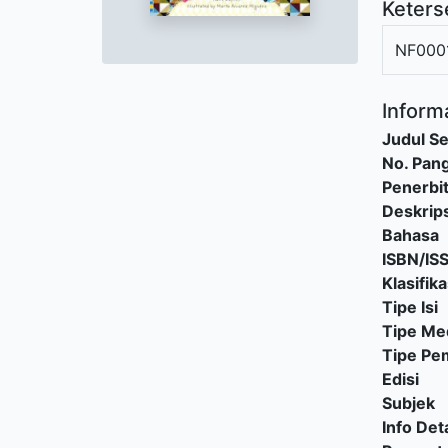
Keters
NF000
Informa
Judul Se
No. Pang
Penerbi
Deskrips
Bahasa
ISBN/IS
Klasifika
Tipe Isi
Tipe Me
Tipe P
Edisi
Subjek
Info Deta