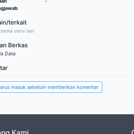
aan
-
ngjawab
ain/terkait
sedia versi lain
an Berkas
da Data
tar
arus masuk sebelum memberikan komentar
ang Kami