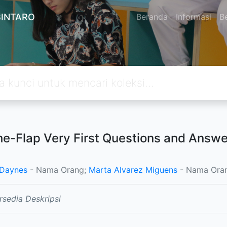
BINTARO
Beranda
Informasi
Be
the-Flap Very First Questions and Answe
 Daynes
- Nama Orang;
Marta Alvarez Miguens
- Nama Ora
rsedia Deskripsi