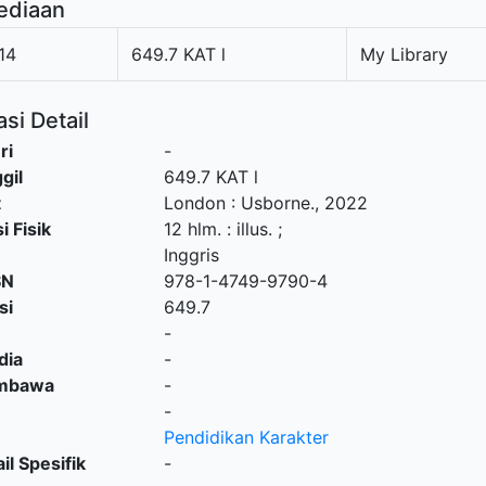
ediaan
14
649.7 KAT l
My Library
si Detail
ri
-
gil
649.7 KAT l
t
London
:
Usborne
.,
2022
i Fisik
12 hlm. : illus. ;
Inggris
SN
978-1-4749-9790-4
si
649.7
-
dia
-
embawa
-
-
Pendidikan Karakter
il Spesifik
-