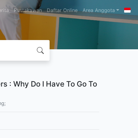
rita
Pustakawan
Daftar Online
Area Anggota
rs : Why Do I Have To Go To
ng;