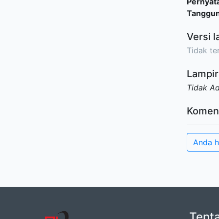
Pernyat
Tanggu
Versi l
Tidak ter
Lampir
Tidak A
Komen
Anda h
Tent