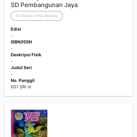
SD Pembangunan Jaya
Sri Rahayu Erma Wardani
Edisi
-
ISBN/ISSN
-
Deskripsi Fisik
-
Judul Seri
-
No. Panggil
001 SRI m