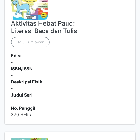
Aktivitas Hebat Paud:
Literasi Baca dan Tulis
Heru Kurniawan
Edisi
-
ISBN/ISSN
-
Deskripsi Fisik
-
Judul Seri
-
No. Panggil
370 HER a