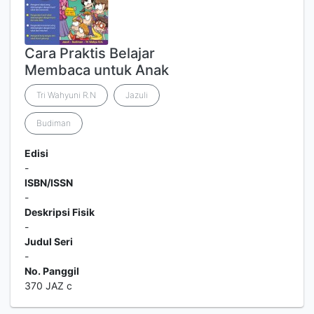
Cara Praktis Belajar
Membaca untuk Anak
Tri Wahyuni R.N
Jazuli
Budiman
Edisi
-
ISBN/ISSN
-
Deskripsi Fisik
-
Judul Seri
-
No. Panggil
370 JAZ c