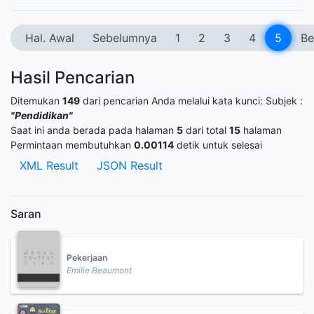
Hal. Awal
Sebelumnya
1
2
3
4
5
Be
Hasil Pencarian
Ditemukan
149
dari pencarian Anda melalui kata kunci:
Subjek :
"Pendidikan"
Saat ini anda berada pada halaman
5
dari total
15
halaman
Permintaan membutuhkan
0.00114
detik untuk selesai
XML Result
JSON Result
Saran
Pekerjaan
Emilie Beaumont