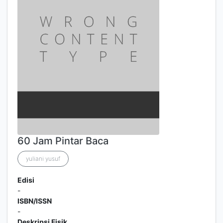
60 Jam Pintar Baca
yuliani yusuf
Edisi
-
ISBN/ISSN
-
Deskripsi Fisik