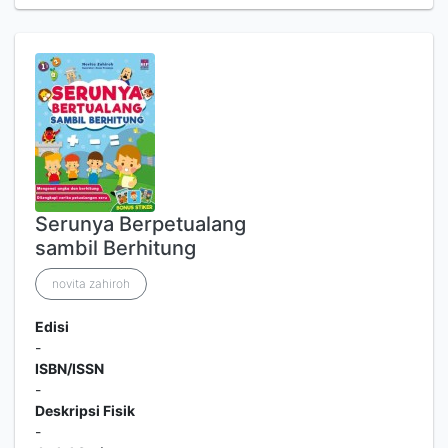
Serunya Berpetualang
sambil Berhitung
novita zahiroh
Edisi
-
ISBN/ISSN
-
Deskripsi Fisik
-