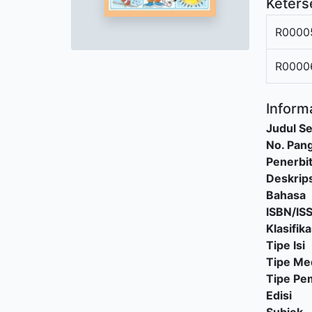
Keters
R0000
R0000
Informa
Judul Se
No. Pang
Penerbi
Deskrips
Bahasa
ISBN/IS
Klasifika
Tipe Isi
Tipe Me
Tipe P
Edisi