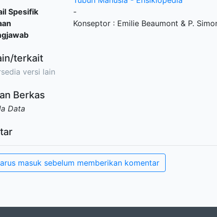
Tubuh Manusia - Ensiklopedia
il Spesifik
-
aan
Konseptor : Emilie Beaumont & P. Simo
ngjawab
ain/terkait
sedia versi lain
an Berkas
da Data
tar
arus masuk sebelum memberikan komentar