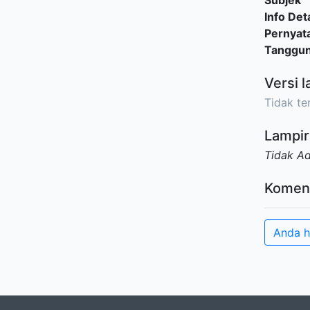
Subjek
Info Deta
Pernyat
Tanggu
Versi l
Tidak ter
Lampir
Tidak A
Komen
Anda h