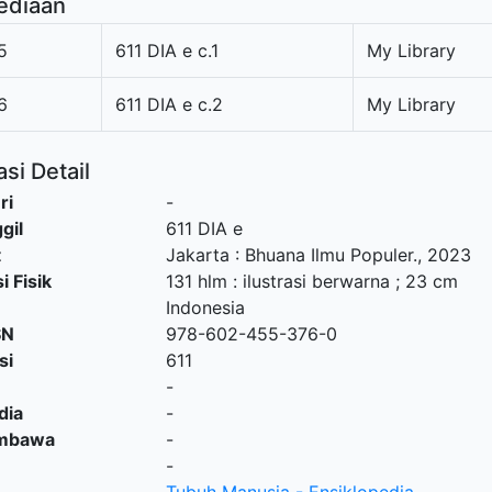
ediaan
5
611 DIA e c.1
My Library
6
611 DIA e c.2
My Library
si Detail
ri
-
gil
611 DIA e
t
Jakarta
:
Bhuana Ilmu Populer
.,
2023
i Fisik
131 hlm : ilustrasi berwarna ; 23 cm
Indonesia
SN
978-602-455-376-0
si
611
-
dia
-
embawa
-
-