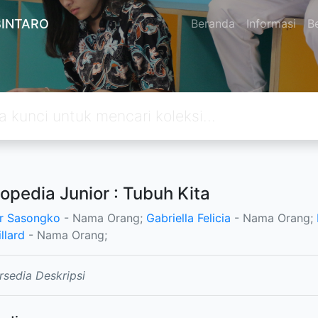
BINTARO
Beranda
Informasi
Be
lopedia Junior : Tubuh Kita
r Sasongko
- Nama Orang;
Gabriella Felicia
- Nama Orang;
llard
- Nama Orang;
rsedia Deskripsi