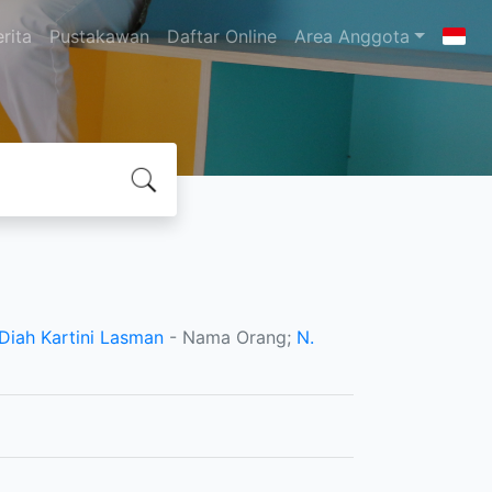
rita
Pustakawan
Daftar Online
Area Anggota
Diah Kartini Lasman
- Nama Orang;
N.