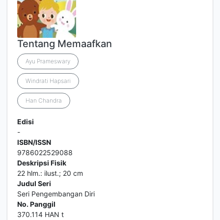
Tentang Memaafkan
Ayu Prameswary
Windrati Hapsari
Han Chandra
Edisi
-
ISBN/ISSN
9786022529088
Deskripsi Fisik
22 hlm.: ilust.; 20 cm
Judul Seri
Seri Pengembangan Diri
No. Panggil
370.114 HAN t