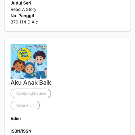
Judul Seri
Read A Story
No. Panggil
370.114 DIA c
Aku Anak Baik
Mulatsih Sri Utami
Maria Arum
Edisi
-
ISBN/ISSN