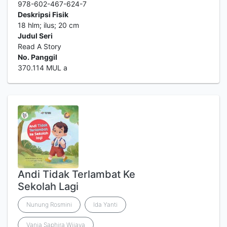
978-602-467-624-7
Deskripsi Fisik
18 hlm; ilus; 20 cm
Judul Seri
Read A Story
No. Panggil
370.114 MUL a
Andi Tidak Terlambat Ke
Sekolah Lagi
Nunung Rosmini
Ida Yanti
Vania Saphira Wijaya