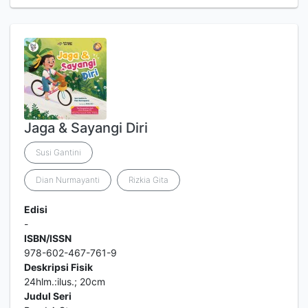
Jaga & Sayangi Diri
Susi Gantini
Dian Nurmayanti
Rizkia Gita
Edisi
-
ISBN/ISSN
978-602-467-761-9
Deskripsi Fisik
24hlm.:ilus.; 20cm
Judul Seri