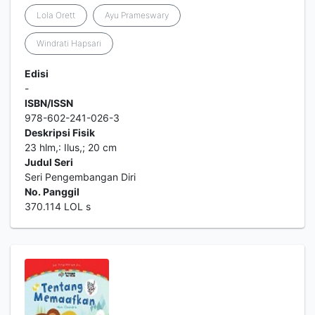
Lola Orett
Ayu Prameswary
Windrati Hapsari
Edisi
-
ISBN/ISSN
978-602-241-026-3
Deskripsi Fisik
23 hlm,: Ilus,; 20 cm
Judul Seri
Seri Pengembangan Diri
No. Panggil
370.114 LOL s