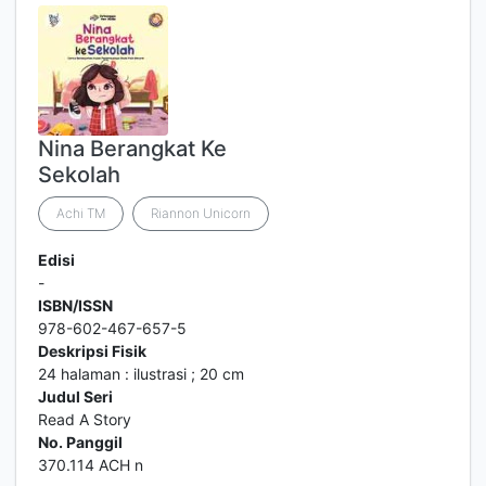
Nina Berangkat Ke
Sekolah
Achi TM
Riannon Unicorn
Edisi
-
ISBN/ISSN
978-602-467-657-5
Deskripsi Fisik
24 halaman : ilustrasi ; 20 cm
Judul Seri
Read A Story
No. Panggil
370.114 ACH n