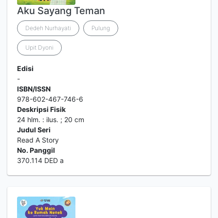
Aku Sayang Teman
Dedeh Nurhayati
Pulung
Upit Dyoni
Edisi
-
ISBN/ISSN
978-602-467-746-6
Deskripsi Fisik
24 hlm. : ilus. ; 20 cm
Judul Seri
Read A Story
No. Panggil
370.114 DED a