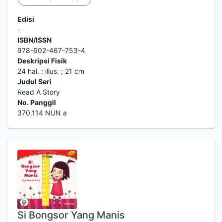
Edisi
-
ISBN/ISSN
978-602-467-753-4
Deskripsi Fisik
24 hal. : illus. ; 21 cm
Judul Seri
Read A Story
No. Panggil
370.114 NUN a
Si Bongsor Yang Manis