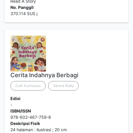
Read A Story
No. Panggil
370.114 SUS j
Cerita Indahnya Berbagi
Diah Kurniasari
Vannia Rizky
Edisi
-
ISBN/ISSN
978-602-467-759-6
Deskripsi Fisik
24 halaman : ilustrasi ; 20 cm