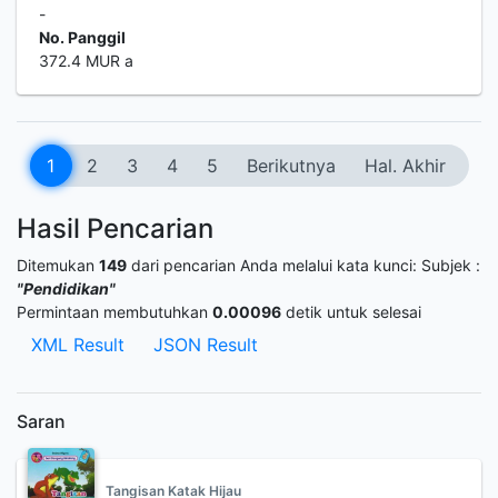
-
No. Panggil
372.4 MUR a
1
2
3
4
5
Berikutnya
Hal. Akhir
Hasil Pencarian
Ditemukan
149
dari pencarian Anda melalui kata kunci:
Subjek :
"Pendidikan"
Permintaan membutuhkan
0.00096
detik untuk selesai
XML Result
JSON Result
Saran
Tangisan Katak Hijau