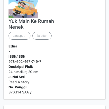
Yuk Main Ke Rumah
Nenek
Larasputri
Sa'adah
Edisi
-
ISBN/ISSN
978-602-467-749-7
Deskripsi Fisik
24 hlm.:ilus; 20 cm
Judul Seri
Read A Story
No. Panggil
370.114 SAA y